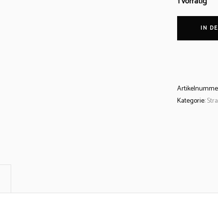
1 vorrätig
IN D
Artikelnumme
Kategorie:
Str