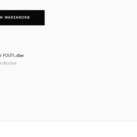
EN WARENKORB
r:
FOUT1_dbw
andtücher