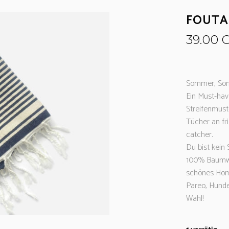
FOUTA
39.00
Sommer, Son
Ein Must-hav
Streifenmust
Tücher an fr
catcher.
Du bist kein
100% Baumwol
schönes Home
Pareo, Hunde
Wahl!