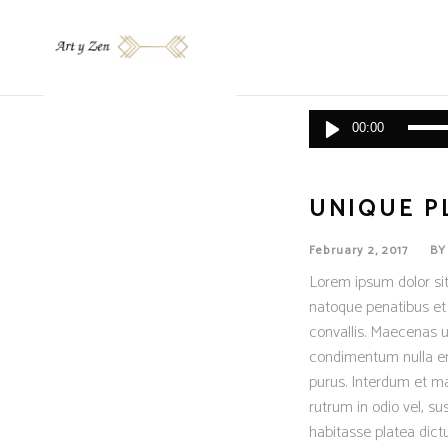
Audio
00:00
Player
UNIQUE P
February 2, 2017
B
Lorem ipsum dolor sit
natoque penatibus et 
convallis. Maecenas ut
condimentum nulla eni
purus. Interdum et ma
rutrum in odio vel, su
habitasse platea dictu