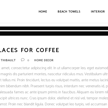
HOME
BEACH TOWELS
INTERIOR
LACES FOR COFFEE
Y
THIBAULT
0
HOME DECOR
 amet, consectetur adipiscing elit. In ut ullamcorper leo, eget euismod
magnis dis parturient montes, nascetur ridiculus mus. Vestibulum ultr
 tellus mi. Proin tincidunt, lectus eu volutpat mattis, ante metus lacinia
m bibendum nibh. Praesent turpis risus, interdum nec venenatis id, p
lesuada fames ac ante ipsum primis in faucibus. Aliquam eu lorem nib
scipit ultrices nunc. Cras ipsum dolor, eleifend et nisl vel, tempor moles
mst. Proin nec blandit ligula. Donec volutpat leo turpis, vel accumsan 