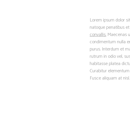
Lorem ipsum dolor sit
natoque penatibus et 
convallis.
Maecenas ut t
condimentum nulla eni
purus. Interdum et ma
rutrum in odio vel, su
habitasse platea dictu
Curabitur elementum er
Fusce aliquam at nisl.