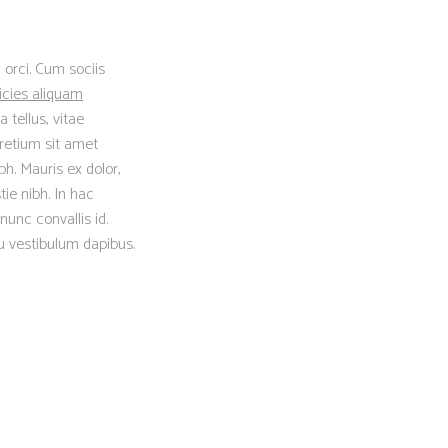
 orci. Cum sociis
icies aliquam
 tellus, vitae
retium sit amet
h. Mauris ex dolor,
tie nibh. In hac
nunc convallis id.
eu vestibulum dapibus.