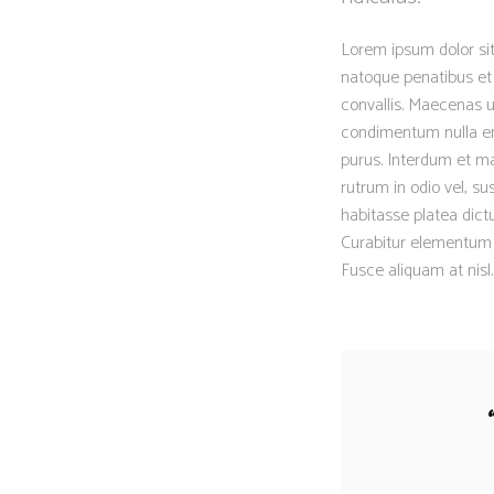
Lorem ipsum dolor sit
natoque penatibus et 
convallis. Maecenas ut
condimentum nulla eni
purus. Interdum et ma
rutrum in odio vel, su
habitasse platea dictu
Curabitur elementum er
Fusce aliquam at nisl.