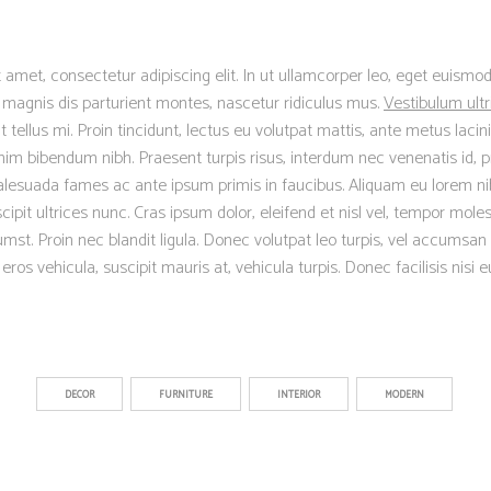
 amet, consectetur adipiscing elit. In ut ullamcorper leo, eget euismod
magnis dis parturient montes, nascetur ridiculus mus.
Vestibulum ultr
ellus mi. Proin tincidunt, lectus eu volutpat mattis, ante metus lacinia
m bibendum nibh. Praesent turpis risus, interdum nec venenatis id, p
lesuada fames ac ante ipsum primis in faucibus. Aliquam eu lorem nib
scipit ultrices nunc. Cras ipsum dolor, eleifend et nisl vel, tempor moles
mst. Proin nec blandit ligula. Donec volutpat leo turpis, vel accumsan 
os vehicula, suscipit mauris at, vehicula turpis. Donec facilisis nisi 
DECOR
FURNITURE
INTERIOR
MODERN