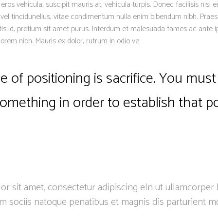
os vehicula, suscipit mauris at, vehicula turpis. Donec facilisis nisi 
 vel tincidunellus, vitae condimentum nulla enim bibendum nibh. Praese
is id, pretium sit amet purus. Interdum et malesuada fames ac ante i
lorem nibh. Mauris ex dolor, rutrum in odio ve
 of positioning is sacrifice. You must 
something in order to establish that po
r sit amet, consectetur adipiscing eln ut ullamcorper 
m sociis natoque penatibus et magnis dis parturient m