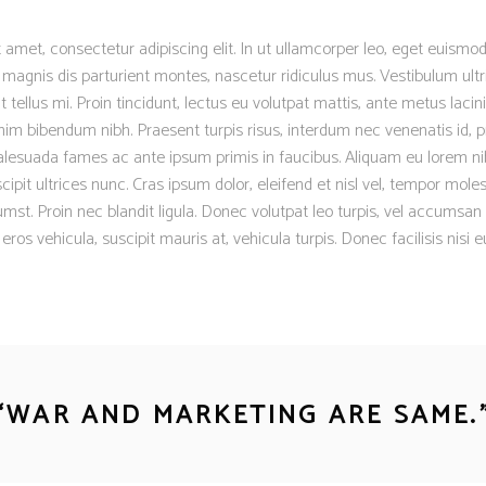
 amet, consectetur adipiscing elit. In ut ullamcorper leo, eget euismod
magnis dis parturient montes, nascetur ridiculus mus. Vestibulum ultr
 tellus mi. Proin tincidunt, lectus eu volutpat mattis, ante metus lacinia
m bibendum nibh. Praesent turpis risus, interdum nec venenatis id, p
lesuada fames ac ante ipsum primis in faucibus. Aliquam eu lorem nib
scipit ultrices nunc. Cras ipsum dolor, eleifend et nisl vel, tempor moles
mst. Proin nec blandit ligula. Donec volutpat leo turpis, vel accumsan 
os vehicula, suscipit mauris at, vehicula turpis. Donec facilisis nisi 
“
WAR AND MARKETING ARE SAME.