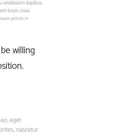
eu vestibulum dapibus.
nt turpis risus,
psum primis in
be willing
sition.
leo, eget
ontes, nascetur