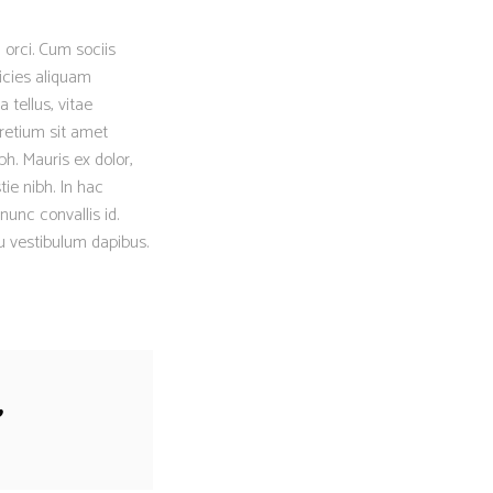
 orci. Cum sociis
icies aliquam
 tellus, vitae
retium sit amet
h. Mauris ex dolor,
tie nibh. In hac
nunc convallis id.
eu vestibulum dapibus.
”