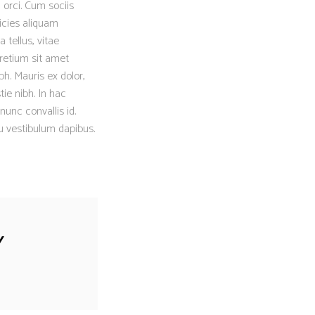
 orci. Cum sociis
icies aliquam
 tellus, vitae
retium sit amet
h. Mauris ex dolor,
tie nibh. In hac
nunc convallis id.
eu vestibulum dapibus.
Y