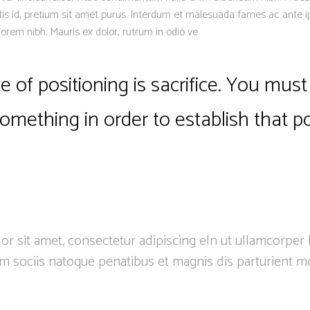
is id, pretium sit amet purus. Interdum et malesuada fames ac ante i
lorem nibh. Mauris ex dolor, rutrum in odio ve
 of positioning is sacrifice. You must 
something in order to establish that po
r sit amet, consectetur adipiscing eln ut ullamcorper 
m sociis natoque penatibus et magnis dis parturient m