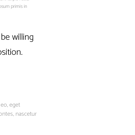
psum primis in
be willing
sition.
leo, eget
ontes, nascetur