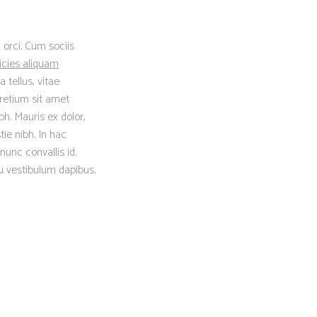
 orci. Cum sociis
icies aliquam
 tellus, vitae
retium sit amet
h. Mauris ex dolor,
tie nibh. In hac
nunc convallis id.
eu vestibulum dapibus.