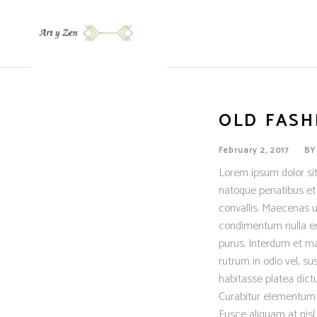
OLD FASH
February 2, 2017
B
Lorem ipsum dolor sit
natoque penatibus et 
convallis. Maecenas ut
condimentum nulla eni
purus. Interdum et ma
rutrum in odio vel, su
habitasse platea dictu
Curabitur elementum er
Fusce aliquam at nisl