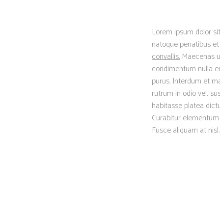
Lorem ipsum dolor sit
natoque penatibus et 
convallis.
Maecenas ut t
condimentum nulla eni
purus. Interdum et ma
rutrum in odio vel, su
habitasse platea dictu
Curabitur elementum er
Fusce aliquam at nisl.