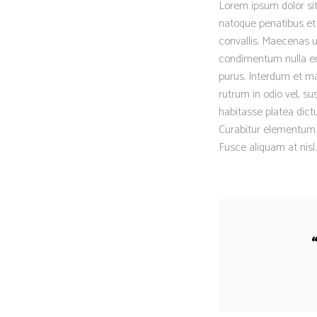
Lorem ipsum dolor sit
natoque penatibus et 
convallis. Maecenas ut
condimentum nulla eni
purus. Interdum et ma
rutrum in odio vel, su
habitasse platea dictu
Curabitur elementum er
Fusce aliquam at nisl.