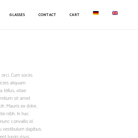
GLASSES
CONTACT
CART
 orci. Cum sociis
icies aliquam
 tellus, vitae
retium sit amet
h. Mauris ex dolor,
tie nibh. In hac
nunc convallis id.
eu vestibulum dapibus.
nt turpis risus,