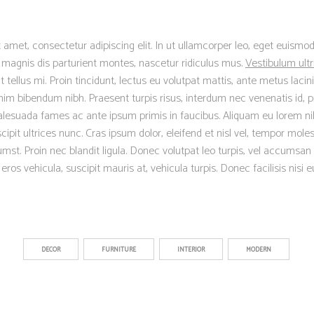
 amet, consectetur adipiscing elit. In ut ullamcorper leo, eget euismod
magnis dis parturient montes, nascetur ridiculus mus.
Vestibulum ultr
ellus mi. Proin tincidunt, lectus eu volutpat mattis, ante metus lacinia
m bibendum nibh. Praesent turpis risus, interdum nec venenatis id, p
lesuada fames ac ante ipsum primis in faucibus. Aliquam eu lorem nib
scipit ultrices nunc. Cras ipsum dolor, eleifend et nisl vel, tempor moles
mst. Proin nec blandit ligula. Donec volutpat leo turpis, vel accumsan 
os vehicula, suscipit mauris at, vehicula turpis. Donec facilisis nisi 
DECOR
FURNITURE
INTERIOR
MODERN