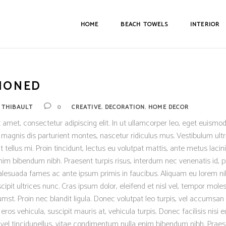
HOME
BEACH TOWELS
INTERIOR
IONED
,
,
Y
THIBAULT
0
CREATIVE
DECORATION
HOME DECOR
 amet, consectetur adipiscing elit. In ut ullamcorper leo, eget euismod
magnis dis parturient montes, nascetur ridiculus mus. Vestibulum ultr
 tellus mi. Proin tincidunt, lectus eu volutpat mattis, ante metus lacinia
m bibendum nibh. Praesent turpis risus, interdum nec venenatis id, p
lesuada fames ac ante ipsum primis in faucibus. Aliquam eu lorem nib
scipit ultrices nunc. Cras ipsum dolor, eleifend et nisl vel, tempor moles
mst. Proin nec blandit ligula. Donec volutpat leo turpis, vel accumsan 
os vehicula, suscipit mauris at, vehicula turpis. Donec facilisis nisi 
 vel tincidunellus, vitae condimentum nulla enim bibendum nibh. Praese