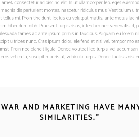
 amet, consectetur adipiscing elit. In ut ullamcorper leo, eget euismod
magnis dis parturient montes, nascetur ridiculus mus. Vestibulum ultr
 tellus mi. Proin tincidunt, lectus eu volutpat mattis, ante metus lacinia
m bibendum nibh. Praesent turpis risus, interdum nec venenatis id, p
lesuada fames ac ante ipsum primis in faucibus. Aliquam eu lorem nib
scipit ultrices nunc. Cras ipsum dolor, eleifend et nisl vel, tempor moles
mst. Proin nec blandit ligula. Donec volutpat leo turpis, vel accumsan 
os vehicula, suscipit mauris at, vehicula turpis. Donec facilisis nisi 
“
WAR AND MARKETING HAVE MAN
SIMILARITIES.
”